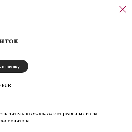
литок
 в заявку
0 EUR
езначительно
отличаться
от реальных из-за
ачи
монитора.