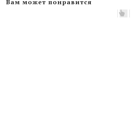
Вам может понравится
ERROR:Not found category