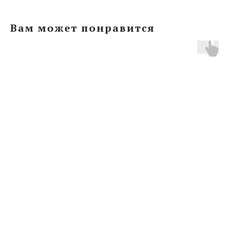
Вам может понравится
ERROR:Not found category