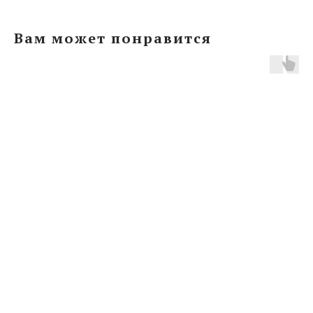
Вам может понравится
ERROR:Not found category