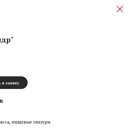
ндр"
 в заявку
UR
сса, пищевые глазури.