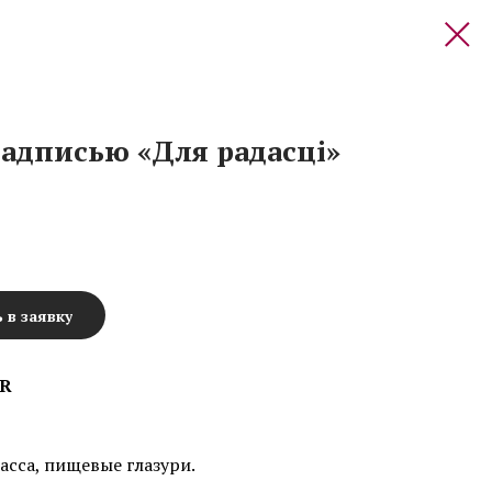
адписью «Для радасці»
 в заявку
UR
сса, пищевые глазури.